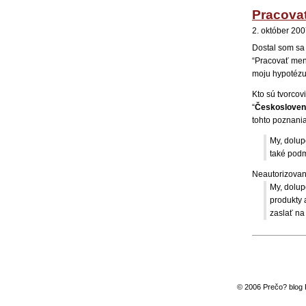
Pracova
2. október 200
Dostal som sa
“Pracovať men
moju hypotézu
Kto sú tvorco
“
Českoslovens
tohto poznania
My, dolup
také podm
Neautorizovan
My, dolu
produkty 
zaslať na
© 2006 Prečo? blog 