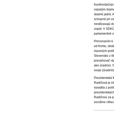
Konfrontačnýc
ospalým dojmo
skalné jadrá. A
schopné pri os
neskĺzavajú do
zopár. V SDKÚ
parlamentné vo
Prirovnaním k 
od frontu, str
viacerých polit
Slovensko z ti
presahovať rám
ako úradníci. 
svoje (úradníc
Prezidentská f
Radičová je eš
vyradila z pol
prezidentskýc
Radičovú za pr
sociálne cítia