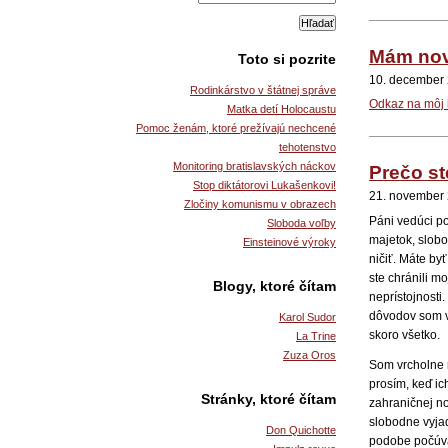
Mám nov
Toto si pozrite
10. december
Rodinkárstvo v štátnej správe
Odkaz na môj 
Matka detí Holocaustu
Pomoc ženám, ktoré prežívajú nechcené
tehotenstvo
Monitoring bratislavských náckov
Prečo st
Stop diktátorovi Lukašenkovi!
21. november
Zločiny komunismu v obrazech
Páni vedúci pol
Sloboda voľby
majetok, slob
Einsteinové výroky
ničiť. Máte by
ste chránili m
Blogy, ktoré čítam
neprístojnosti
dôvodov som v
Karol Sudor
skoro všetko.
La Trine
Zuza Oros
Som vrcholne 
prosím, keď i
Stránky, ktoré čítam
zahraničnej no
slobodne vyjad
Don Quichotte
podobe počúva