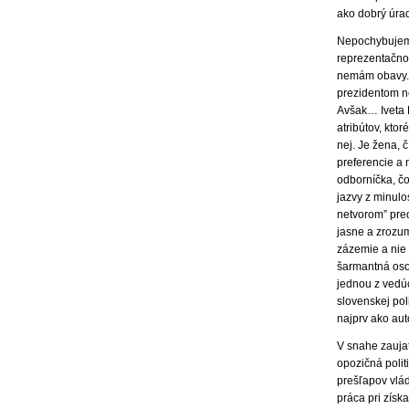
ako dobrý úrad
Nepochybujem,
reprezentačno
nemám obavy. 
prezidentom n
Avšak… Iveta R
atribútov, ktor
nej. Je žena,
preferencie a
odborníčka, čo
jazvy z minulo
netvorom” pred
jasne a zrozum
zázemie a nie 
šarmantná oso
jednou z vedúc
slovenskej poli
najprv ako aut
V snahe zaujať
opozičná polit
prešľapov vlá
práca pri získ