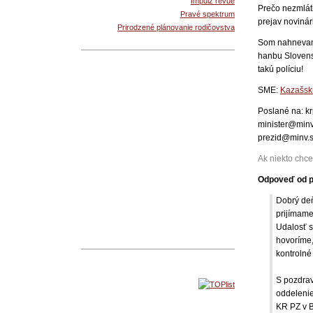
Impulz revue
Prečo nezmláti
Pravé spektrum
prejav novinár
Prirodzené plánovanie rodičovstva
Som nahnevaný,
hanbu Slovensk
takú políciu!
SME:
Kazašskú
Poslané na: k
minister@minv
prezid@minv.
Ak niekto chce
Odpoveď od po
Dobrý de
prijímame 
Udalosť s
hovoríme,
kontrolné
S pozdra
oddeleni
KR PZ v B