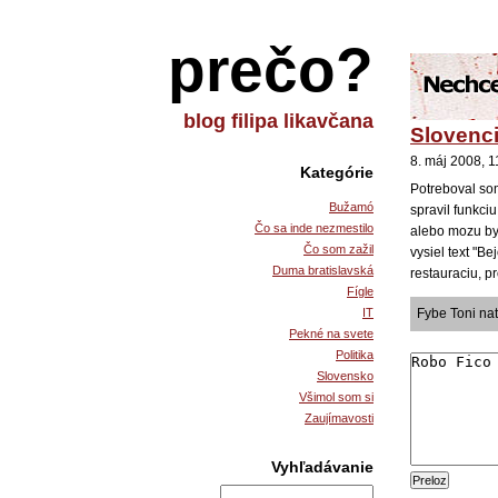
prečo?
blog filipa likavčana
Slovenc
8. máj 2008, 
Kategórie
Potreboval so
Bužamó
spravil funkci
Čo sa inde nezmestilo
alebo mozu byt
Čo som zažil
vysiel text "B
Duma bratislavská
restauraciu, p
Fígle
IT
Fybe Toni nat
Pekné na svete
Politika
Slovensko
Všimol som si
Zaujímavosti
Vyhľadávanie