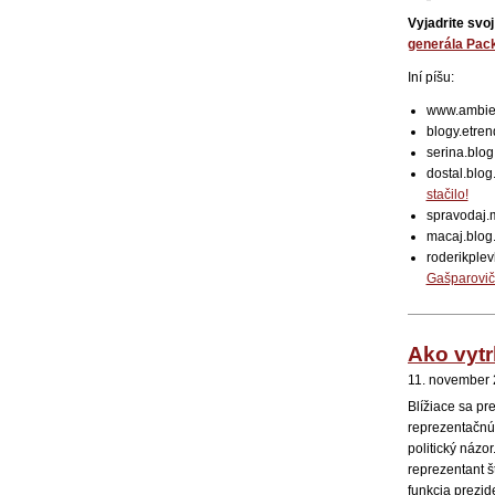
Vyjadrite svoj
generála Pac
Iní píšu:
www.ambie
blogy.etren
serina.blo
dostal.blo
stačilo!
spravodaj.
macaj.blog
roderikple
Gašparovi
Ako vytr
11. november 
Blížiace sa pr
reprezentačnú 
politický náz
reprezentant š
funkcia prezid