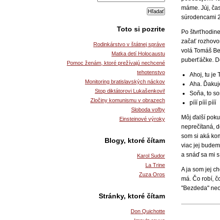
máme. Júj, čas
súrodencami 2
Toto si pozrite
Po štvrťhodine
začať rozhovor
Rodinkárstvo v štátnej správe
volá Tomáš Be
Matka detí Holocaustu
puberťáčke. D
Pomoc ženám, ktoré prežívajú nechcené
tehotenstvo
Ahoj, tu je
Monitoring bratislavských náckov
Aha. Ďakuj
Stop diktátorovi Lukašenkovi!
Soňa, to so
Zločiny komunismu v obrazech
pííí pííí pííí
Sloboda voľby
Môj ďalší pok
Einsteinové výroky
neprečítaná, d
som si aká kom
Blogy, ktoré čítam
viac jej budem
a snáď sa mi s
Karol Sudor
La Trine
A ja som jej c
Zuza Oros
má. Čo robí, 
"Bezdeda" neo
Stránky, ktoré čítam
Don Quichotte