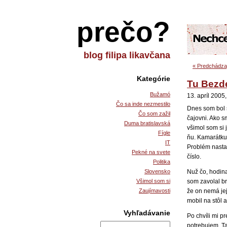
prečo?
blog filipa likavčana
« Predchádzaj
Kategórie
Tu Bezde
Bužamó
13. apríl 2005
Čo sa inde nezmestilo
Dnes som bol 
Čo som zažil
čajovni. Ako s
Duma bratislavská
všimol som si
Fígle
ňu. Kamarátku 
IT
Problém nastal
Pekné na svete
číslo.
Politika
Slovensko
Nuž čo, hodina
Všimol som si
som zavolal br
Zaujímavosti
že on nemá jej
mobil na stôl 
Vyhľadávanie
Po chvíli mi p
potrebujem. Ta