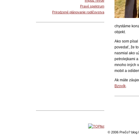
Impulz revue
Pravé spektrum
Prirodzené plánovanie rodičovstva
chystáme konz
objekt.
Ako som písal 
povedať, že to
nasmial ako už
petrolejkami a
mnoho iných v
mobil a odídem 
Ak máte záuje
Bzovík
.
© 2006 Prečo? blog 