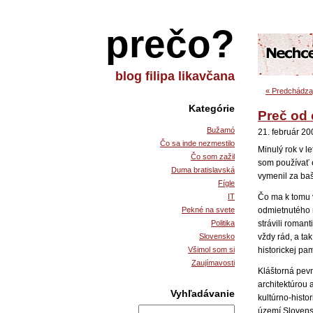
prečo?
blog filipa likavčana
« Predchádzaj
Kategórie
Preč od c
Bužamó
21. február 20
Čo sa inde nezmestilo
Minulý rok v le
Čo som zažil
som používať e
Duma bratislavská
vymenil za baš
Fígle
IT
Čo ma k tomu v
Pekné na svete
odmietnutého 
Politika
strávili roman
Slovensko
vždy rád, a ta
Všimol som si
historickej pam
Zaujímavosti
Kláštorná pevn
architektúrou
Vyhľadávanie
kultúrno-histo
území Slovens