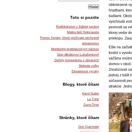
obkolesené v
hradbami, kto
baštami. Okolo
Toto si pozrite
vyschnutá vod
Rodinkárstvo v štátnej správe
pevnosti sa vs
Matka detí Holocaustu
ktorej vedie 
Pomoc ženám, ktoré prežívajú nechcené
priekopu. Zauj
tehotenstvo
Ešte na začiat
Monitoring bratislavských náckov
kostol s vysok
Stop diktátorovi Lukašenkovi!
väčšina vnútor
Zločiny komunismu v obrazech
domov v okolí.
Sloboda voľby
Zrealizovali s
Einsteinové výroky
jednej z bášt 
súčasnosti pev
Blogy, ktoré čítam
atrakcie. Jedn
Karol Sudor
La Trine
Zuza Oros
Stránky, ktoré čítam
Don Quichotte